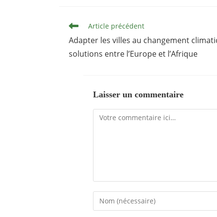
Read
Article précédent
more
articles
Adapter les villes au changement climati
solutions entre l’Europe et l’Afrique
Laisser un commentaire
Comment
Enter
your