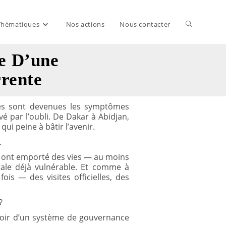
Thématiques
Nos actions
Nous contacter
Toggle
e D’une
website
rrente
search
lles sont devenues les symptômes
vé par l’oubli. De Dakar à Abidjan,
ui peine à bâtir l’avenir.
.
es ont emporté des vies — au moins
tale déjà vulnérable. Et comme à
is — des visites officielles, des
?
miroir d’un système de gouvernance