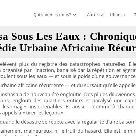
Qui sommes-nous?
Autoritas – Ubuntu
sa Sous Les Eaux : Chroniqu
die Urbaine Africaine Récu
relèvent plus du registre des catastrophes naturelles. E
organisé par l’inaction, banalisé par la répétition et aggra
roulent sous les eaux — et sous le poids d’une gouvernance q
urbaine africaine récurrente — et du sursaut qu’elle appelle
, Kinshasa a de nouveau été engloutie. Des pluies diluvienn
ons, englouti des quartiers entiers et paralysé une capi
es, les images insoutenables. Et aussi — comme à chaque fo
ppels à « tirer les leçons ».
r, quand le désastre se répète avec la régularité d’une saison 
haînement malheureux, ni le fruit du hasard. Elle est le 