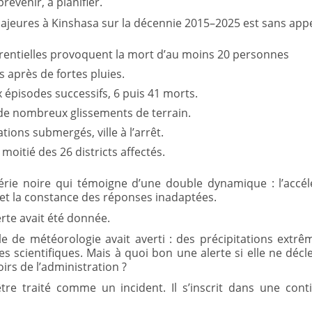
révenir, à planifier.
jeures à Kinshasa sur la décennie 2015–2025 est sans appe
rentielles provoquent la mort d’au moins 20 personnes
s après de fortes pluies.
épisodes successifs, 6 puis 41 morts.
de nombreux glissements de terrain.
tions submergés, ville à l’arrêt.
 moitié des 26 districts affectés.
érie noire qui témoigne d’une double dynamique : l’accé
t la constance des réponses inadaptées.
lerte avait été donnée.
le de météorologie avait averti : des précipitations extrêm
des scientifiques. Mais à quoi bon une alerte si elle ne dé
oirs de l’administration ?
tre traité comme un incident. Il s’inscrit dans une cont