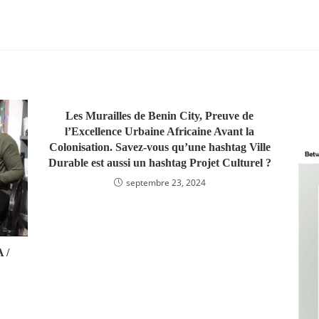
email
de
address
votre
to
site
comment
(facultat
Les Murailles de Benin City, Preuve de
l’Excellence Urbaine Africaine Avant la
Colonisation. Savez-vous qu’une hashtag Ville
Durable est aussi un hashtag Projet Culturel ?
septembre 23, 2024
 /