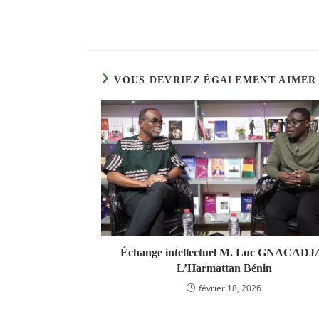
name
or
username
to
comment
VOUS DEVRIEZ ÉGALEMENT AIMER
Échange intellectuel M. Luc GNACADJA
L’Harmattan Bénin
février 18, 2026