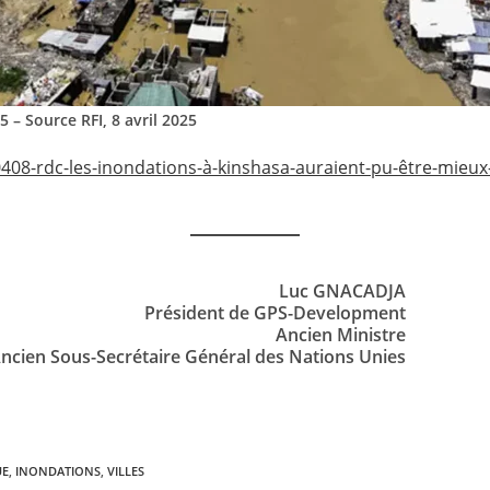
 – Source RFI, 8 avril 2025
50408-rdc-les-inondations-à-kinshasa-auraient-pu-être-mieux
Luc GNACADJA
Président de GPS-Development
Ancien Ministre
ncien Sous-Secrétaire Général des Nations Unies
UE
,
INONDATIONS
,
VILLES