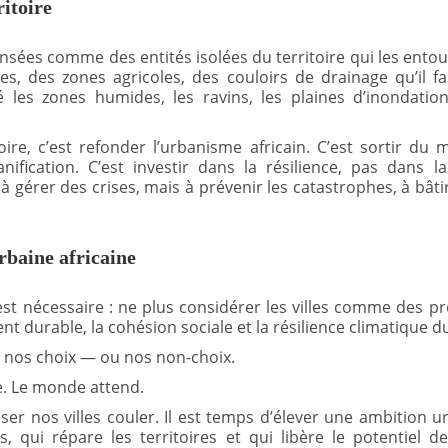
ritoire
ensées comme des entités isolées du territoire qui les entou
es, des zones agricoles, des couloirs de drainage qu’il 
isé les zones humides, les ravins, les plaines d’inondat
oire, c’est refonder l’urbanisme africain. C’est sortir du
anification. C’est investir dans la résilience, pas dans 
à gérer des crises, mais à prévenir les catastrophes, à bâtir 
rbaine africaine
t nécessaire : ne plus considérer les villes comme des p
 durable, la cohésion sociale et la résilience climatique d
nt nos choix — ou nos non-choix.
e. Le monde attend.
ser nos villes couler. Il est temps d’élever une ambition u
 qui répare les territoires et qui libère le potentiel d