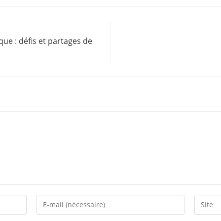
que : défis et partages de
Enter
Saisir
your
l’URL