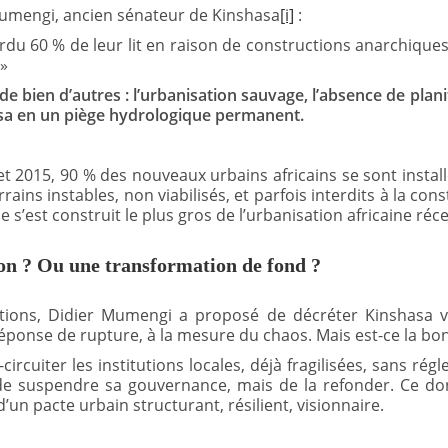
Mumengi, ancien sénateur de Kinshasa
[i]
:
rdu 60 % de leur lit en raison de constructions anarchiques.
»
 de bien d’autres : l’urbanisation sauvage, l’absence de plani
sa en un piège hydrologique permanent.
 2015, 90 % des nouveaux urbains africains se sont instal
ains instables, non viabilisés, et parfois interdits à la const
e s’est construit le plus gros de l’urbanisation africaine réc
on ? Ou une transformation de fond ?
ions, Didier Mumengi a proposé de décréter Kinshasa vill
éponse de rupture, à la mesure du chaos. Mais est-ce la bon
ircuiter les institutions locales, déjà fragilisées, sans ré
de suspendre sa gouvernance, mais de la refonder. Ce dont
’un pacte urbain structurant, résilient, visionnaire.