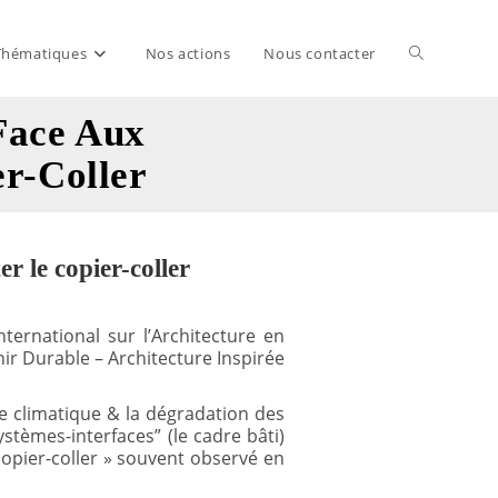
Thématiques
Nos actions
Nous contacter
Toggle
Face Aux
website
er-Coller
search
er le copier-coller
ernational sur l’Architecture en
ir Durable – Architecture Inspirée
e climatique & la dégradation des
stèmes-interfaces” (le cadre bâti)
copier-coller » souvent observé en