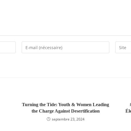
Enter
Saisir
your
l’URL
email
de
address
votre
to
site
comment
(facultat
Turning the Tide: Youth & Women Leading
the Charge Against Desertification
Él
septembre 23, 2024