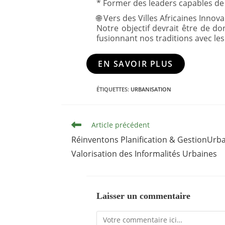
* Former des leaders capables de 
🌐 Vers des Villes Africaines Innov
Notre objectif devrait être de do
fusionnant nos traditions avec le
EN SAVOIR PLUS
ÉTIQUETTES
:
URBANISATION
Read
Article précédent
more
articles
Réinventons Planification & GestionUrb
Valorisation des Informalités Urbaines
Laisser un commentaire
Comment