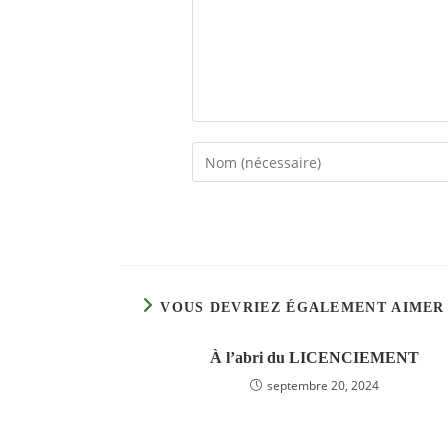
Enter
your
name
or
username
to
comment
VOUS DEVRIEZ ÉGALEMENT AIMER
À l’abri du LICENCIEMENT
septembre 20, 2024