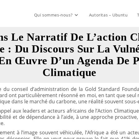
Qui sommes-nous?
Autoritas – Ubuntu
s Le Narratif De L’action C
e : Du Discours Sur La Vulné
En Œuvre D’un Agenda De P
Climatique
e du conseil d’administration de la Gold Standard Founda
d ont particulièrement résonné en moi, en tant que seul m
Afrique dans le marché du carbone, une réalité souvent sous-
pel aux leaders et acteurs africains de l’Action Climatiq
bilité et de dépendance à l’aide, à une approche proactive
ue.
ement à l’image souvent véhiculée, l’Afrique a été un act
 décennies. Elle en veut pour preuve le fait que 41% des 