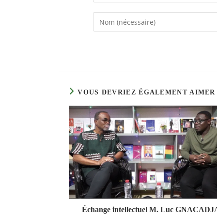
Enter
your
name
or
username
to
comment
VOUS DEVRIEZ ÉGALEMENT AIMER
Échange intellectuel M. Luc GNACADJA