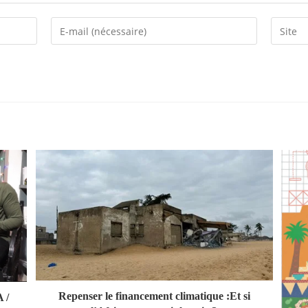
Enter
Saisir
your
l’URL
email
de
address
votre
to
site
comment
(facultat
Repenser le financement climatique :Et si
 /