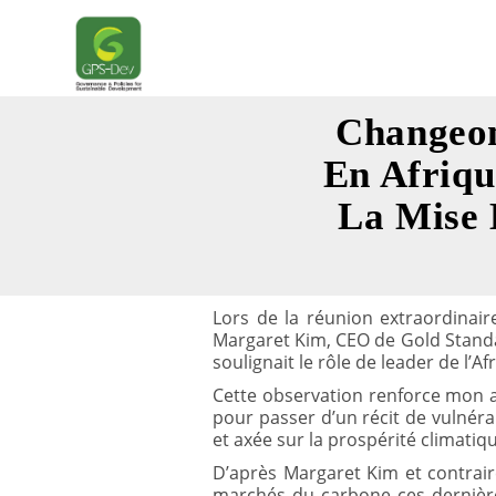
Skip
to
content
Changeon
En Afriqu
La Mise 
Lors de la réunion extraordinair
Margaret Kim, CEO de Gold Standar
soulignait le rôle de leader de l’
Cette observation renforce mon ap
pour passer d’un récit de vulnéra
et axée sur la prospérité climatiq
D’après Margaret Kim et contrair
marchés du carbone ces dernières