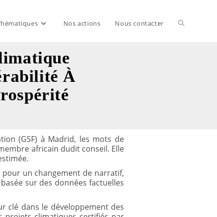
Thématiques
Nos actions
Nous contacter
Toggle
limatique
website
rabilité À
rospérité
search
tion (GSF) à Madrid, les mots de
embre africain dudit conseil. Elle
estimée.
ue pour un changement de narratif,
, basée sur des données factuelles
eur clé dans le développement des
projets climatiques certifiés par