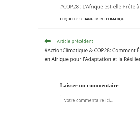
#COP28 : L’Afrique est-elle Prête 
ÉTIQUETTES
:
CHANGEMENT CLIMATIQUE
Read
Article précédent
more
articles
#ActionClimatique & COP28: Comment Él
en Afrique pour l’Adaptation et la Résili
Laisser un commentaire
Comment