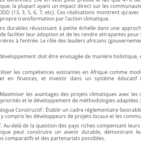
que, la plupart ayant un impact direct sur les communautés
(13, 3, 5, 6, 7, etc). Ces réalisations montrent qu’avec l
ropre transformation par l’action climatique.
utions durables réussissant à petite échelle dans une appro
t de faciliter leur adoption et de les rendre attrayantes pour
rrières à l’entrée. Le rôle des leaders africains (gouvernement
 développement doit être envisagée de manière holistique,
Utiliser les compétences existantes en Afrique comme mod
t en finances, et investir dans un système éducatif i
aximiser les avantages des projets climatiques avec les 
 priorités et le développement de méthodologies adaptées ;
alogue Constructif : Établir un cadre réglementaire favorab
, y compris les développeurs de projets locaux et les comm
if. Au-delà de la question des pays riches compensant leurs
ique peut construire un avenir durable, démontrant lead
s comparatifs et des partenariats possibles.