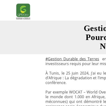
Skip
to
content
Gesti
Pourq
N
#Gestion_Durable_des_Terres
e
investisseurs requis pour leur mise
À Tunis, le 25 juin 2024, j’ai eu 
d’Afrique : La dégradation et l’i
conférence.
Par exemple WOCAT – World Over
le monde dont 1.000 en Afrique, 
méconnues) qui ont démontré leur