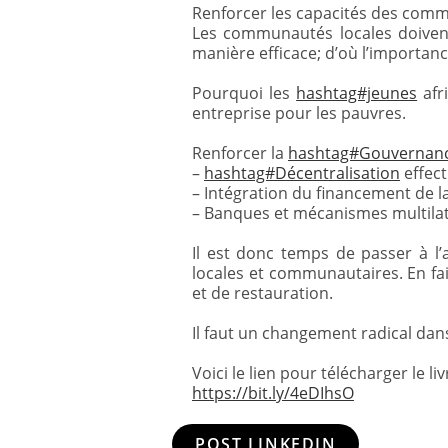
Renforcer les capacités des comm
Les communautés locales doiven
manière efficace; d’où l’importan
Pourquoi les
hashtag#jeunes
afr
entreprise pour les pauvres.
Renforcer la
hashtag#Gouvernanc
–
hashtag#Décentralisation
effect
– Intégration du financement de 
– Banques et mécanismes multilaté
Il est donc temps de passer à l
locales et communautaires. En fai
et de restauration.
Il faut un changement radical dans
Voici le lien pour télécharger le li
https://bit.ly/4eDIhsO
POST LINKEDIN