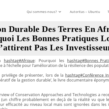
Qui sommes-nous?
Autoritas – Ubuntu
on Durable Des Terres En Afr
uoi Les Bonnes Pratiques L
’attirent Pas Les Investisseu
n
hashtag#Afrique
: Pourquoi les
hashtag#Bonnes_Prati
 à l’échelle pour l’amélioration de la résilience des populat
le privilège de présenter, lors de la
hashtag#Conférence_In
mpératif de la gestion durable’, le livre documentaire épony
view of Conservation Approaches and Technologies a rece
(un chiffre probablement en deçà de la réalité vu que le
 efficacité au niveau local mais sont ignorées dans les 