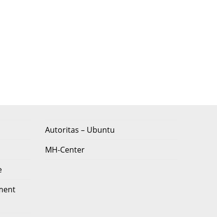
Autoritas – Ubuntu
MH-Center
e
ment