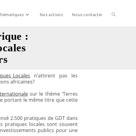
Thématiques
Nos actions
Nous contacter
Toggle
ique :
website
ocales
rs
search
ques_Locales
n’attirent pas les
ions africaines?
ternationale
sur le thème ‘Terres
me portant le même titre que cette
nsé 2.500 pratiques de GDT dans
s pratiques locales sont souvent
investissements publics pour une