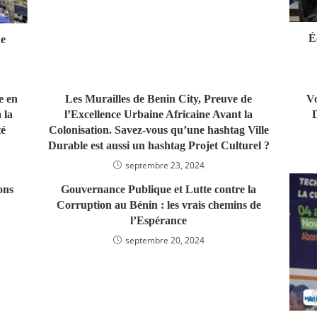
É
ne
e en
Les Murailles de Benin City, Preuve de
Vo
 la
l’Excellence Urbaine Africaine Avant la
D
té
Colonisation. Savez-vous qu’une hashtag Ville
Durable est aussi un hashtag Projet Culturel ?
septembre 23, 2024
ons
Gouvernance Publique et Lutte contre la
Corruption au Bénin : les vrais chemins de
l’Espérance
septembre 20, 2024