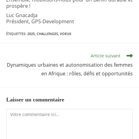
prospère !
Luc Gnacadja
Président, GPS-Development
ÉTIQUETTES
:
2025
,
CHALLENGES
,
VOEUX
Read
Article suivant
more
articles
Dynamiques urbaines et autonomisation des femmes
en Afrique : rôles, défis et opportunités
Laisser un commentaire
Comment